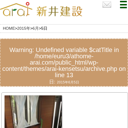
HOME
>
2015年
>
6月
>
5日
Warning
: Undefined variable $catTitle in
/home/euru3/athome-
arai.com/public_html/wp-
content/themes/arai-kensetsu/archive.php
on
line
13
日:
2015年6月5日