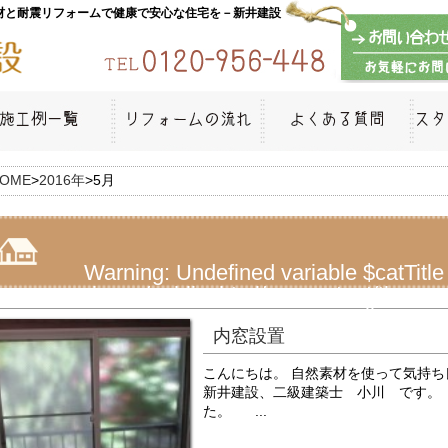
材と耐震リフォームで健康で安心な住宅を－新井建設
OME
>
2016年
>
5月
Warning
: Undefined variable $catTitle
arai.com/public_html/wp-content/themes
on line
13
内窓設置
月:
2016年5月
こんにちは。 自然素材を使って気持ち
新井建設、二級建築士 小川 です。
た。 ...