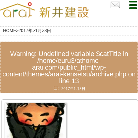
HOME
>
2017年
>
1月
>
8日
Warning
: Undefined variable $catTitle in
/home/euru3/athome-
arai.com/public_html/wp-
content/themes/arai-kensetsu/archive.php
on
line
13
日:
2017年1月8日