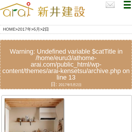
HOME
>
2017年
>
5月
>
2日
Warning
: Undefined variable $catTitle in
/home/euru3/athome-
arai.com/public_html/wp-
content/themes/arai-kensetsu/archive.php
on
line
13
日:
2017年5月2日