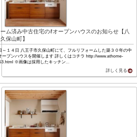
ーム済み中古住宅のｵオープンハウスのお知らせ【八
市久保山町】
日～１４日 八王子市久保山町にて、フルリフォームした築３０年の中
ープンハウスを開催します 詳しくはコチラ http://www.athome-
/e363.html ※画像は採用したキッチン...
詳しく見る