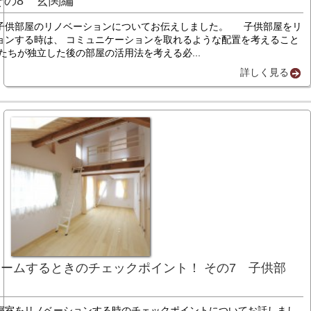
その8 玄関編
子供部屋のリノベーションについてお伝えしました。 子供部屋をリ
ョンする時は、 コミュニケーションを取れるような配置を考えること
たちが独立した後の部屋の活用法を考える必...
詳しく見る
ームするときのチェックポイント！ その7 子供部
寝室をリノベーションする時のチェックポイントについてお話しまし