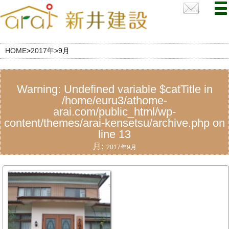
HOME
>
2017年
>
9月
Warning
: Undefined variable $catTitle in
/home/euru3/athome-
arai.com/public_html/wp-
content/themes/arai-kensetsu/archive.php
on
line
13
月:
2017年9月