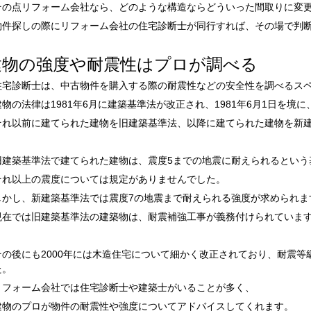
その点リフォーム会社なら、どのような構造ならどういった間取りに変
物件探しの際にリフォーム会社の住宅診断士が同行すれば、その場で判
建物の強度や耐震性はプロが調べる
住宅診断士は、中古物件を購入する際の耐震性などの安全性を調べるス
建物の法律は1981年6月に建築基準法が改正され、1981年6月1日を境に
それ以前に建てられた建物を旧建築基準法、以降に建てられた建物を新
旧建築基準法で建てられた建物は、震度5までの地震に耐えられるという
それ以上の震度については規定がありませんでした。
しかし、新建築基準法では震度7の地震まで耐えられる強度が求められま
現在では旧建築基準法の建築物は、耐震補強工事が義務付けられていま
その後にも2000年には木造住宅について細かく改正されており、耐震
た。
リフォーム会社では住宅診断士や建築士がいることが多く、
建物のプロが物件の耐震性や強度についてアドバイスしてくれます。