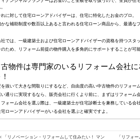
フィナンシャルプランナーはお金のこと全般を取り扱うので、全員が住
ん。
それに対して住宅ローンアドバイザーは、住宅に特化したお金のプロ。
細かな補助制度や数百以上あると言われる住宅ローン商品から、最適な
当社では、一級建築士および住宅ローンアドバイザーの資格を持つスタ
そのため、リフォーム前提の物件購入を多角的にサポートすることが可
中古物件は専門家のいるリフォーム会社に
を！
壁を抜いて大きな間取りにするなど、自由度の高い中古物件のリフォー
思い通りに実現するなら、販売会社に行くより前に、まずはリフォーム
リフォーム会社を選ぶ際は、一級建築士が住宅診断士を兼務している会
住宅ローンアドバイザーがいる会社を選ぶと確実ですよ。
<< 「リノベーション・リフォームして住みたい！ マン
「リフォー